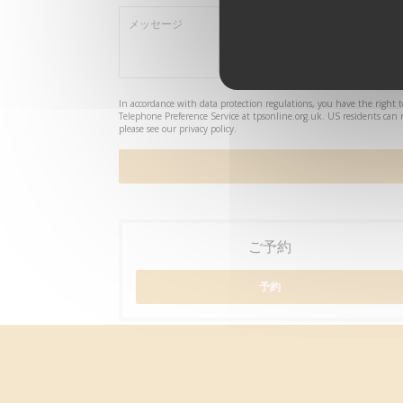
In accordance with data protection regulations, you have the right 
Telephone Preference Service at
tpsonline.org.uk
. US residents can 
please see our
privacy policy
.
ご予約
予約