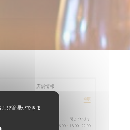
店舗情報
20 rue de Lille
道順
((新しいウィンドウで開きます))
62200 Boulogne-sur-Mer
および管理ができま
営業時間
閉じています
月曜日
11:30 - 16:00
18:00 - 22:00
火
-
日
•