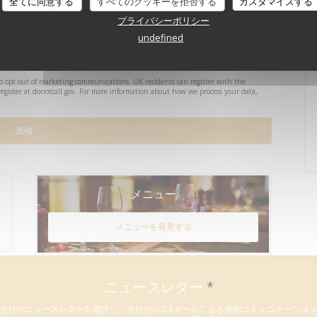
全てに同意する
すべてのクッキーを拒否する
カスタマイズする
プライバシーポリシー
undefined
to opt out of marketing communications. UK residents can register with the
register at
donotcall.gov
. For more information about how we process your data,
メニュー
メニューを発見する
ニュースレター
*
当社のニュースレターを購読し、当社からのEメールによる個別コミュニケーショ