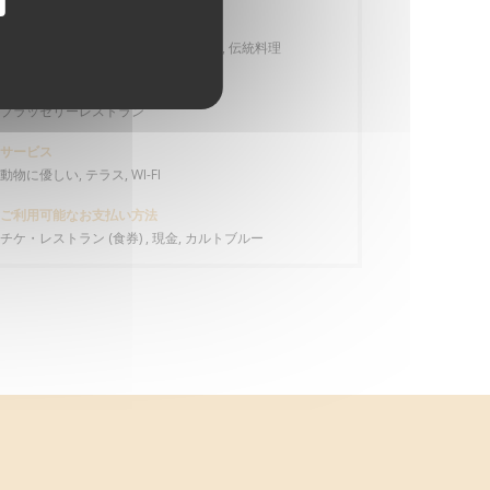
料理
Grillades de viandes et de poissons, 伝統料理
ビジネスタイプ
ブラッセリーレストラン
サービス
動物に優しい, テラス, WI-FI
ご利用可能なお支払い方法
チケ・レストラン (食券) , 現金, カルトブルー
ン