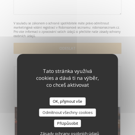
V souladu se zákonem o ochraně spotřebitele máte právo odmítnout
marketingová volání registrací v Robinsonově seznamu:
robinsonseznam.cz
.
Pro více informací o zpracování vašich údajů si přečtěte naše
zásady ochrany
osobních údajů
.
Tato stránka využívá
Rezervace
cookies a dává ti na výběr,
co chceš aktivovat
REZERVOVAT STŮL
OK, přijmout vše
Odmítnout všechny cookies
Menu
Přizpůsobit
OBJEVTE NAŠE MENU
Zásady ochrany osobních údajů