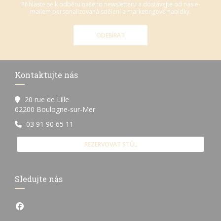
Přihlaste se k odběru našeho newsletteru a dostávejte od nás e-
mailem personalizovaná sdělení a marketingové nabídky.
ODEBÍRAT
Kontaktujte nás
20 rue de Lille
((otevře se v novém okně))
62200 Boulogne-sur-Mer
03 91 90 65 11
REZERVOVAT STŮL
Sledujte nás
Facebook ((otevře se v novém okně))