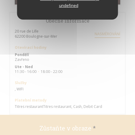
undefined
Obecné informace
20 rue de Lille
NASMĚROVÁNÍ
((otevře se v novém okně))
62200 Boulogne-sur-Mer
Otevírací hodiny
Pondělí
Zavřeno
Ute
-
Ned
11:30 - 16:00
18:00 - 22:00
•
Služby
, WIFI
Platební metody
Titres restaurantTitres restaurant, Cash, Debit Card
Zůstaňte v obraze
*