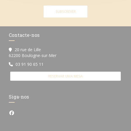
SUBSCREVER
Contacte-nos
20 rue de Lille
((abre numa nova janela))
62200 Boulogne-sur-Mer
03 91 90 65 11
RESERVAR UMA MESA
Siga-nos
Facebook ((abre numa nova janela))