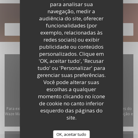
para analisar sua
navegação, medir a
Descubra o nosso menu
audiência do site, oferecer
funcionalidades (por
DESCUBRA O NOSSO MENU
exemplo, relacionadas às
redes sociais) ou exibir
publicidade ou conteúdos
personalizados. Clique em
'OK, aceitar tudo', 'Recusar
tudo' ou 'Personalizar' para
gerenciar suas preferências.
Você pode alterar suas
escolhas a qualquer
momento clicando no ícone
de cookie no canto inferior
Para exibir o mapa interativo do Waze, você deve aceitar os cookies do
esquerdo das páginas do
Waze Map (Google). Esses cookies podem coletar dados de navegação e
site.
localização.
Autorizar
OK, aceitar tudo