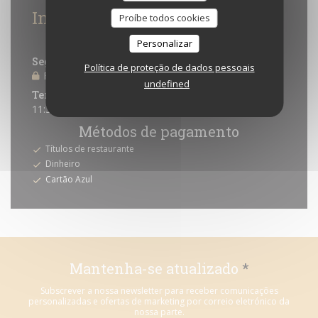
Informações gerais
Proíbe todos cookies
Horário de abertura
Personalizar
Segunda-feira
Política de proteção de dados pessoais
Fechado
undefined
Ter
-
Dom
11:30 - 16:00
18:00 - 22:00
•
Métodos de pagamento
Títulos de restaurante
Dinheiro
Cartão Azul
Mantenha-se atualizado
*
Subscrever a nossa newsletter para receber comunicações
personalizadas e ofertas de marketing por correio eletrónico da
nossa parte.