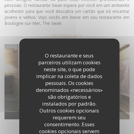
pessoais. O restaurante Swan espera por você em um ambiente
acolhedor para que você descubra um cartão que irá encantar
jovens e velhos. Vejo vocês em breve em seu restaurante em
Boulogne-sur-Mer, The Swan
DESCUBRA A ÁREA
O restaurante e seus
parceiros utilizam cookies
neste site, o que pode
implicar na coleta de dados
pessoais. Os cookies
denominados «necessários»
são obrigatórios e
instalados por padrão.
Outros cookies opcionais
requerem seu
consentimento. Esses
cookies opcionais servem